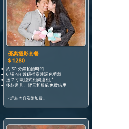
優惠攝影套餐
$
1280
約 30 分鐘拍攝時間
6 張 4R 數碼檔案連調色剪裁
送 7 寸歐陸式相架連相片
多款道具、背景和服飾免費借用
- 詳細內容及附加費

•  套餐包 2 - 4 人/寵物，加人數/寵物每位
加 $150

•多選一張 數碼檔案連專業修圖加 $190

•  全取所有 4R 數碼檔案加 $900

•  星期六、日或公眾假期加 $200