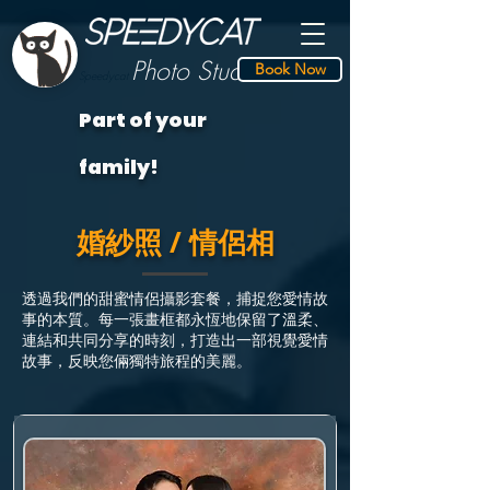
Photo S
tudio
Book Now
Speedycat
Part of your
family!
婚紗照 / 情侶相
透過我們的甜蜜情侶攝影套餐，捕捉您愛情故
事的本質。每一張畫框都永恆地保留了溫柔、
連結和共同分享的時刻，打造出一部視覺愛情
故事，反映您倆獨特旅程的美麗。