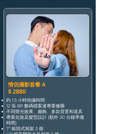
•  Extra photo with editing $190/each

•  Extra $900 for all photos taken (4R 
size)

•  Weekends/holidays extra $200
情侶攝影套餐 A
$
2880
約 1.5 小時拍攝時間
12 張 8R 數碼檔案連專業修圖
不同燈光效果、服飾、多款背景和道具
專業化妝及髮型設計 (額外 30 分鐘準備
時間)
7" 歐陸式相架 2 個