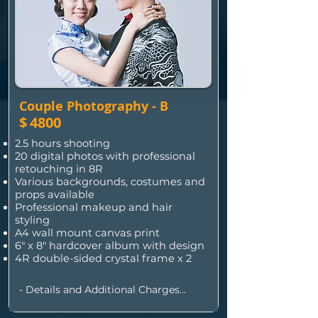
Couple Photography - B
$
4800
2.5 hours shooting
20 digital photos with professional
retouching in 8R
Various backgrounds, costumes and
props available
Professional makeup and hair
styling
A4 wall mount canvas print
6" x 8" hardcover album with design
4R double-sided crystal frame x 2
- Details and Additional Charges

•  Includes 1 hour extra preparation 