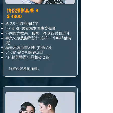
情侶攝影套餐 B
$
4800
約 2.5 小時拍攝時間
20 張 8R 數碼檔案連專業修圖
不同燈光效果、服飾、多款背景和道具
專業化妝及髮型設計 (額外 1 小時準備時
間)
精美木製油畫相架 (掛牆 A4)
6" x 8" 硬頁相簿連設計
4R 精美雙面水晶相架 2 個
- 詳細內容及附加費

•  套餐包 2 人/寵物，加人數/寵物每位加 
$150

•  多選一張 8R 數碼檔案連專業修圖加 
$190

•  全取所有 4R 數碼檔案加 $900

•  星期六、日或公眾假期加 $200