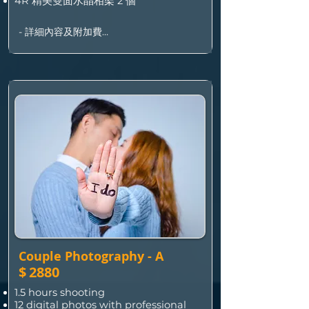
4R 精美雙面水晶相架 2 個
- 詳細內容及附加費

•  套餐包 2 人/寵物，加人數/寵物每位加 
$150

•  多選一張 8R 數碼檔案連專業修圖加 
$190

•  全取所有 4R 數碼檔案加 $900

•  星期六、日或公眾假期加 $200
Couple Photography - A
$
2880
1.5 hours shooting
12 digital photos with professional