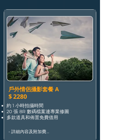
time for hair & makeup

•  Up to 2 people/pets, additional 
heads $150/each

•  Additional photo with professional 
retouching $190/each

•  Extra $900 for all photos taken (4R 
size)

•  Weekends/holidays extra $200
戶外情侶攝影套餐 A
$
2280
約 1 小時拍攝時間
20 張 8R 數碼檔案連專業修圖
多款道具和佈置免費借用
- 詳細內容及附加費

•  套餐包 2 人/寵物，加人數/寵物每位加 