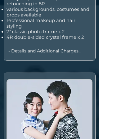
retouching in 8R
various backgrounds, costumes and
props available
Professional makeup and hair
styling
7" classic photo frame x 2
4R double-sided crystal frame x 2
- Details and Additional Charges

•  Includes 30 minutes extra 
preparation time for hair & makeup

•  Up to 2 people/pets, additional 
heads $150/each

•  Additional photo with professional 
retouching $190/each

•  $900 for all photos taken

•  Weekends/holidays extra $200